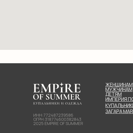
ЖЕНЩИНАМ
МУЖЧИНАМ
ДЕТЯМ
ИМПЕРИЯ П
КУПАЛЬНИК
ЗАГАРА MA
ИНН:772487239586
ОГРН:318774600382843
2025 EMPIRE OF SUMMER