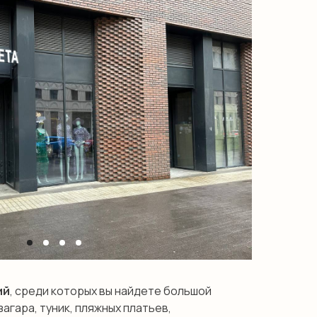
ий
, среди которых вы найдете большой
агара, туник, пляжных платьев,