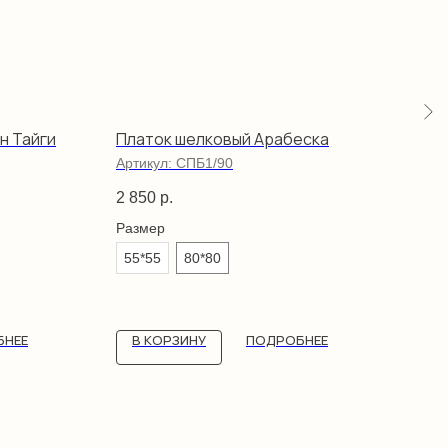
н Тайги
Платок шелковый Арабеска
Пла
здо
Артикул:
СПБ1/90
Арти
2 850
р.
2 85
Размер
Раз
55*55
80*80
55*
БНЕЕ
В КОРЗИНУ
ПОДРОБНЕЕ
В