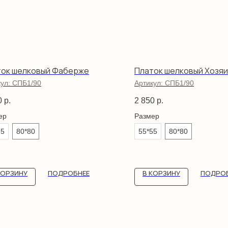
ток шелковый Фаберже
Платок шелковый Хозяи
кул:
СПБ1/90
Артикул:
СПБ1/90
0
р.
2 850
р.
ер
Размер
55
80*80
55*55
80*80
КОРЗИНУ
ПОДРОБНЕЕ
В КОРЗИНУ
ПОДРО