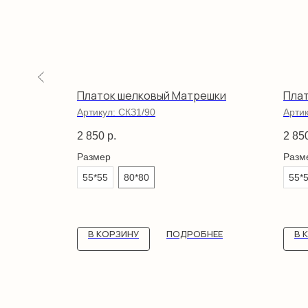
Платок шелковый Матрешки
Пла
Артикул:
СКЗ1/90
Арти
2 850
р.
2 85
Размер
Разм
55*55
80*80
55*
НЕЕ
В КОРЗИНУ
ПОДРОБНЕЕ
В 