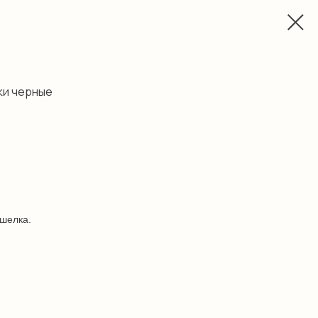
ки черные
 шелка.