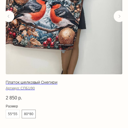
Платок шелковый Снегири
Пл
Артикул:
СПБ1/90
Арт
2 850
р.
2 
Размер
Ра
55*55
80*80
5