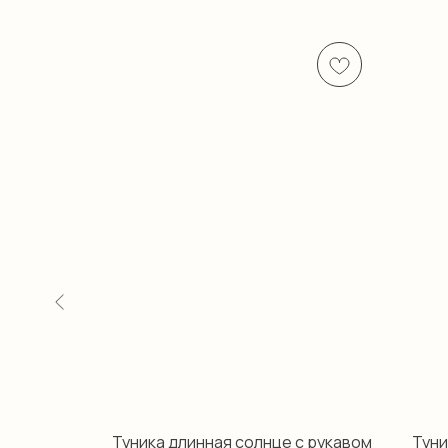
ая Нимфа
Туника длинная солнце с рукавом
Туни