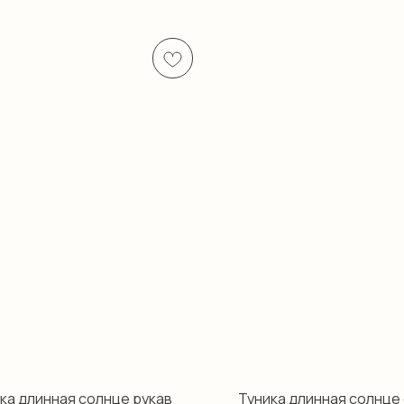
ка длинная солнце рукав
Туника длинная солнце