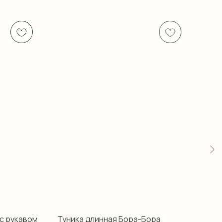
 с рукавом
Туника длинная Бора-Бора
Тун