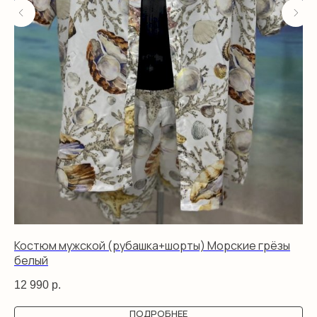
Костюм мужской (рубашка+шорты) Морские грёзы
Ко
белый
че
12 990
р.
12
ПОДРОБНЕЕ