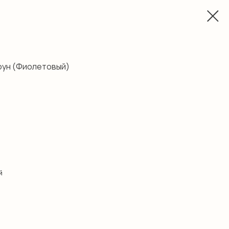
оун (Фиолетовый)
й