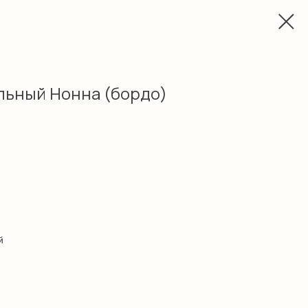
льный Нонна (бордо)
й