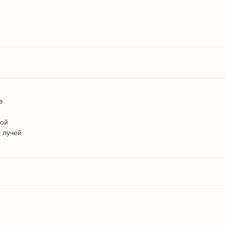
в
дой
 лучей