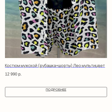
Костюм мужской (рубашка+шорты) Лео мультицвет
Ко
го
12 990
р.
12
ПОДРОБНЕЕ