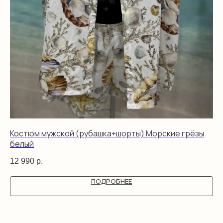
Костюм мужской (рубашка+шорты) Морские грёзы
Ко
белый
го
12 990
р.
12
ПОДРОБНЕЕ