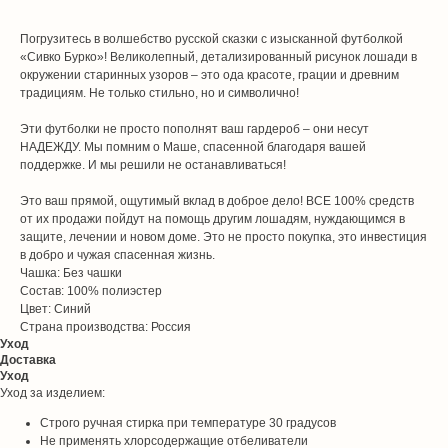
Погрузитесь в волшебство русской сказки с изысканной футболкой
«Сивко Бурко»! Великолепный, детализированный рисунок лошади в
окружении старинных узоров – это ода красоте, грации и древним
традициям. Не только стильно, но и символично!
Эти футболки не просто пополнят ваш гардероб – они несут
НАДЕЖДУ. Мы помним о Маше, спасенной благодаря вашей
поддержке. И мы решили не останавливаться!
Это ваш прямой, ощутимый вклад в доброе дело! ВСЕ 100% средств
от их продажи пойдут на помощь другим лошадям, нуждающимся в
защите, лечении и новом доме. Это не просто покупка, это инвестиция
в добро и чужая спасенная жизнь.
Чашка: Без чашки
Состав: 100% полиэстер
Цвет: Синий
Страна производства: Россия
Уход
Доставка
Уход
Уход за изделием:
Строго ручная стирка при температуре 30 градусов
Не применять хлорсодержащие отбеливатели