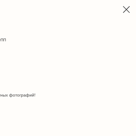
епп
тных фотографий!