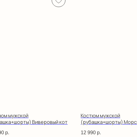
тюм мужской
Костюм мужской
ашка+шорты) Виверовый кот
(рубашка+шорты) Морс
изумруд
90
р.
12 990
р.