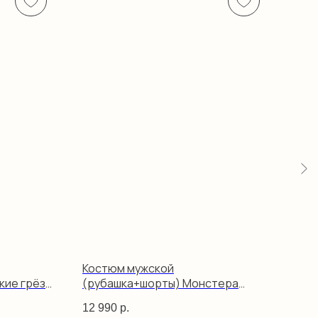
Костюм мужской
Кос
кие грёзы
(рубашка+шорты) Монстера
(ру
желтый
мул
12 990
р.
12 