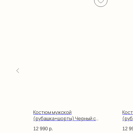
Костюм мужской
Кос
я пальмы
(рубашка+шорты) Черный с
(руб
золотыми вензелями
12 990
р.
12 9