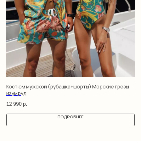
Костюм мужской (рубашка+шорты) Морские грёзы
Ко
изумруд
ко
12 990
р.
12
ПОДРОБНЕЕ