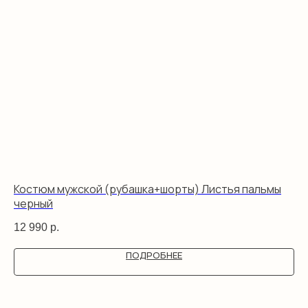
Костюм мужской (рубашка+шорты) Листья пальмы
Шо
черный
7 
12 990
р.
ПОДРОБНЕЕ