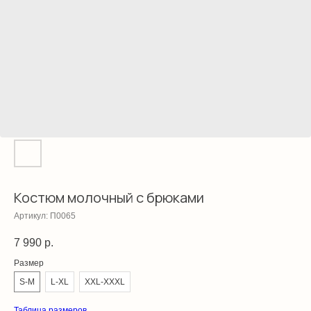
Костюм молочный с брюками
Артикул:
П0065
7 990
р.
Размер
S-M
L-XL
XXL-XXXL
Таблица размеров