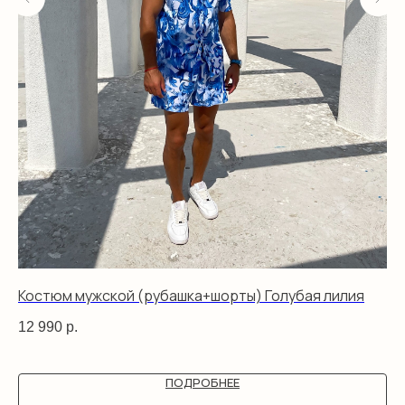
Костюм мужской (рубашка+шорты) Голубая лилия
Ко
го
12 990
р.
12
ПОДРОБНЕЕ