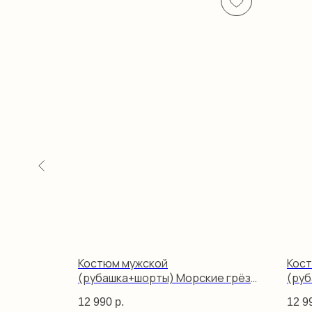
е полосы
Костюм мужской
Кос
(рубашка+шорты) Морские грёзы
(руб
белый
12 990
р.
12 9