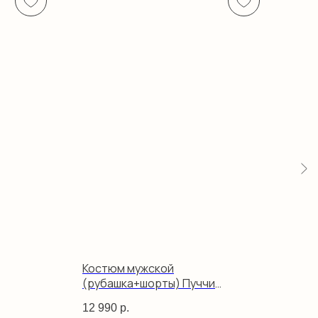
Костюм мужской
Кос
(рубашка+шорты) Пуччи
(ру
коричневый
изу
12 990
р.
12 