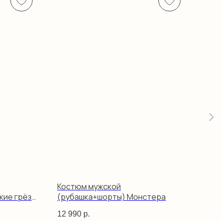
Костюм мужской
Руб
кие грёзы
(рубашка+шорты) Монстера
кор
12 990
р.
9 99