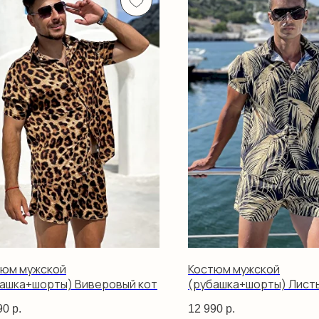
тюм мужской
Костюм мужской
ашка+шорты) Виверовый кот
(рубашка+шорты) Лист
черный
90
р.
12 990
р.