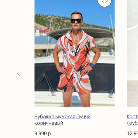
е полосы
Рубашка мужская Пуччи
Кос
коричневый
(руб
9 990
р.
12 9