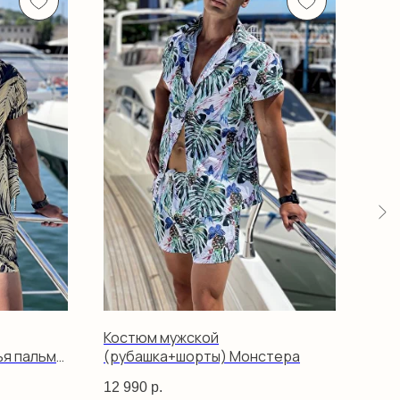
Костюм мужской
Кос
ья пальмы
(рубашка+шорты) Монстера
(ру
кор
12 990
р.
12 