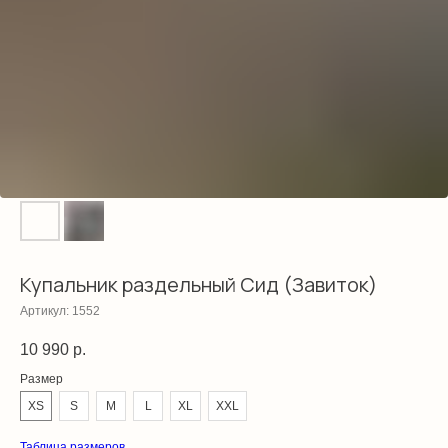
Купальник раздельный Сид (Завиток)
Артикул:
1552
10 990
р.
Размер
XS
S
M
L
XL
XXL
Таблица размеров