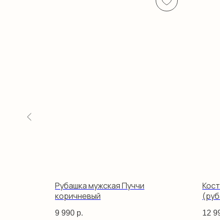
Рубашка мужская Пуччи
Кос
коричневый
(ру
жел
9 990
р.
12 9