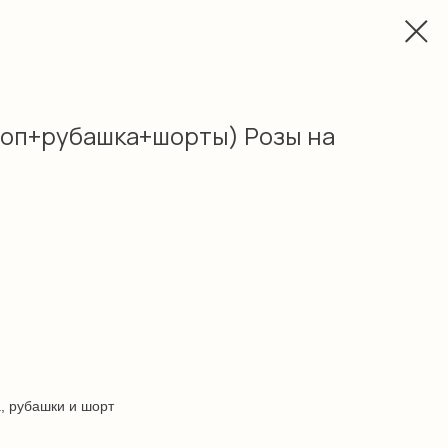
топ+рубашка+шорты) Розы на
а, рубашки и шорт