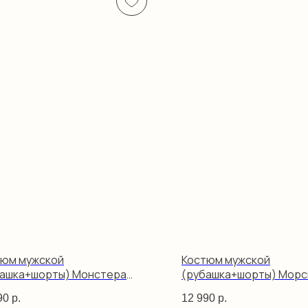
тюм мужской
Костюм мужской
башка+шорты) Монстера
(рубашка+шорты) Морс
тая
белый
90
р.
12 990
р.