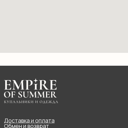
ИНН:772487239586
ОГРН:318774600382843
2025 EMPIRE OF SUMMER