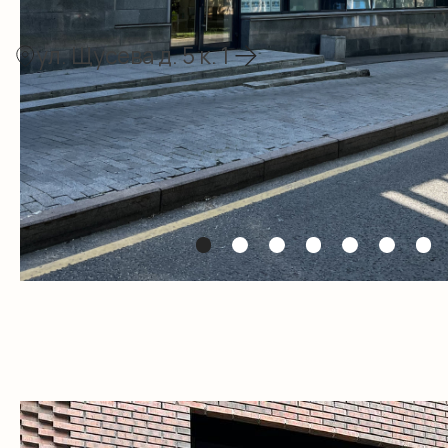
Приглашаем вас в
крупнейший
магазин
купальников в России и
Европе
В наличии более
20 000 позиций
, среди
которых вы найдете большой выбор
купальников для умного загара, туник,
пляжных платьев, костюмов и
разнообразных аксессуаров, которые
подчеркнут ваш неповторимый стиль и
помогут выглядеть ярко и модно на любом
пляже.