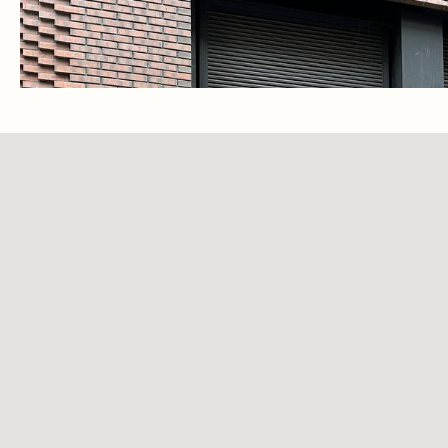
Доставка и оплата
Обмен и возврат
Контакты
Политика конфиденциальности
Договор оферты
Благотворительность
Контактная информация
+7 (985) 410-44-40
empireofs@yandex.ru
Пн-Вс / 11:00-20:00
Г. Москва, ул. Сосинская, д.6
Г. Москва, ул. Щусева, д.5 к4