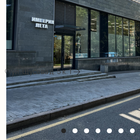
Приглашаем вас в
крупнейший
магазин
купальников в России и
Европе
В наличии более
20 000 позиций
, среди
которых вы найдете большой выбор
купальников для умного загара, туник,
пляжных платьев, костюмов и
разнообразных аксессуаров, которые
подчеркнут ваш неповторимый стиль и
помогут выглядеть ярко и модно на любом