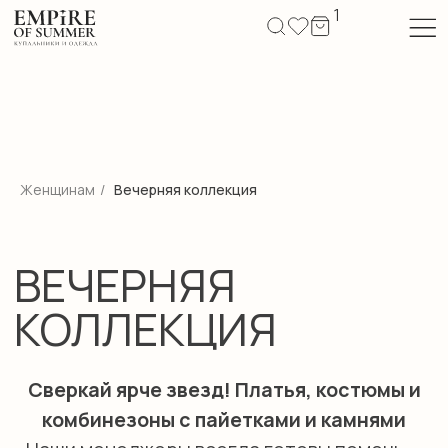
1
Женщинам
/
Вечерняя коллекция
ВЕЧЕРНЯЯ
КОЛЛЕКЦИЯ
Сверкай ярче звезд! Платья, костюмы и
комбинезоны с пайетками и камнями
Наши менеджеры всегда готовы помочь —
выбирайте удобный для вас способ связи.
По Москве и Московской области доступна
доставка с примеркой: просто добавьте в
корзину модели разных размеров, а при
получении выберите то, что подходит