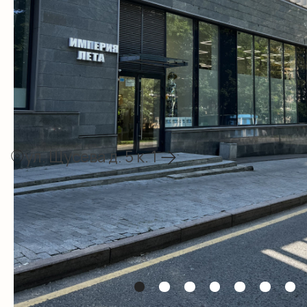
Приглашаем вас в
крупнейший
магазин
купальников в России и
Европе
В наличии более
20 000 позиций
, среди
которых вы найдете большой выбор
купальников для умного загара, туник,
пляжных платьев, костюмов и
разнообразных аксессуаров, которые
подчеркнут ваш неповторимый стиль и
помогут выглядеть ярко и модно на любом